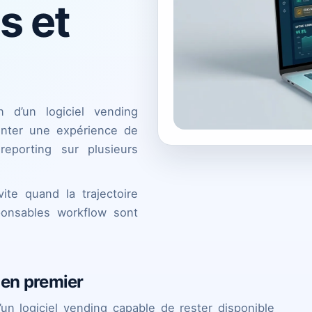
s et
n d’un logiciel vending
enter une expérience de
eporting sur plusieurs
ite quand la trajectoire
ponsables workflow sont
 en premier
un logiciel vending capable de rester disponible