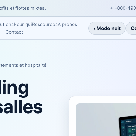
fits et flottes mixtes.
+1-800-490
À propos
utions
Pour qui
Ressources
◐
Mode nuit
C
Contact
rtements et hospitalité
ding
salles