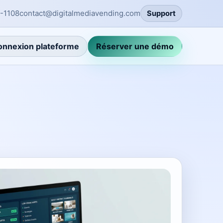
-1108
contact@digitalmediavending.com
Support
onnexion plateforme
Réserver une démo