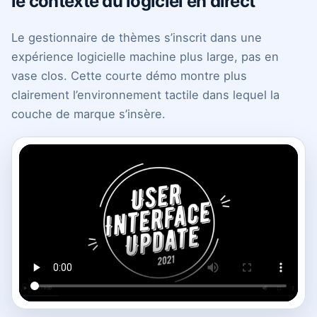
le contexte du logiciel en direct
Le gestionnaire de thèmes s’inscrit dans une
expérience logicielle machine plus large, pas en
vase clos. Cette courte démo montre plus
clairement l’environnement tactile dans lequel la
couche de marque s’insère.