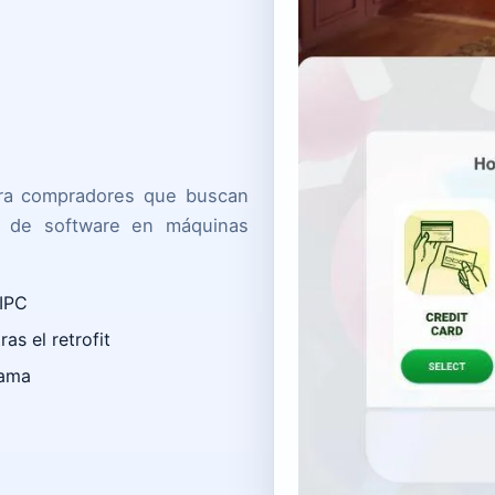
ara compradores que buscan
n de software en máquinas
 IPC
as el retrofit
rama