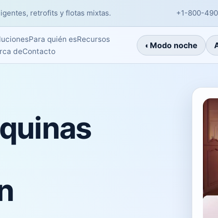
entes, retrofits y flotas mixtas.
+1-800-490
luciones
Para quién es
Recursos
◐
Modo noche
rca de
Contacto
áquinas
n