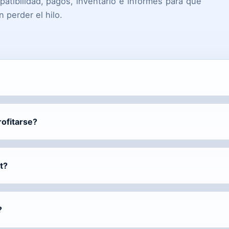
atibilidad, pagos, inventario e informes para que
 perder el hilo.
ofitarse?
t?
?