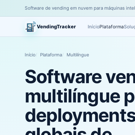
Software de vending em nuvem para máquinas intelig
VendingTracker
Início
Plataforma
Solu
Início
Plataforma
Multilíngue
Software ve
multilíngue 
deployment
globais de