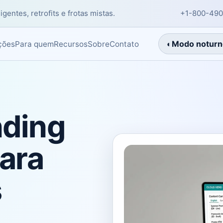
entes, retrofits e frotas mistas.
+1-800-490
◐
Modo noturn
Sobre
Contato
ções
Para quem
Recursos
nding
para
s