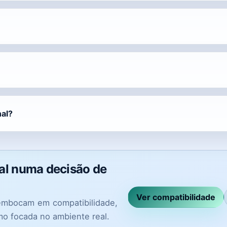
al?
nal numa decisão de
Ver compatibilidade
embocam em compatibilidade,
o focada no ambiente real.