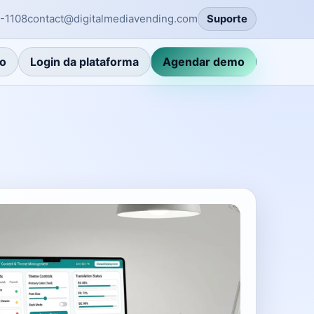
-1108
contact@digitalmediavending.com
Suporte
o
Login da plataforma
Agendar demo