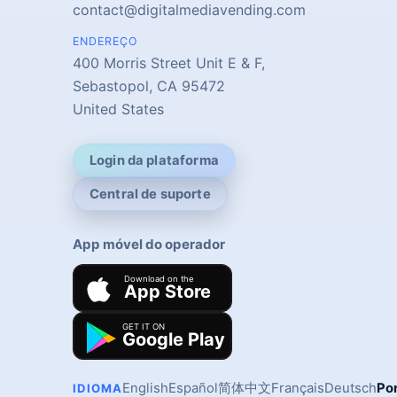
contact@digitalmediavending.com
ENDEREÇO
400 Morris Street Unit E & F,
Sebastopol, CA 95472
United States
Login da plataforma
Central de suporte
App móvel do operador
English
Español
简体中文
Français
Deutsch
Por
IDIOMA