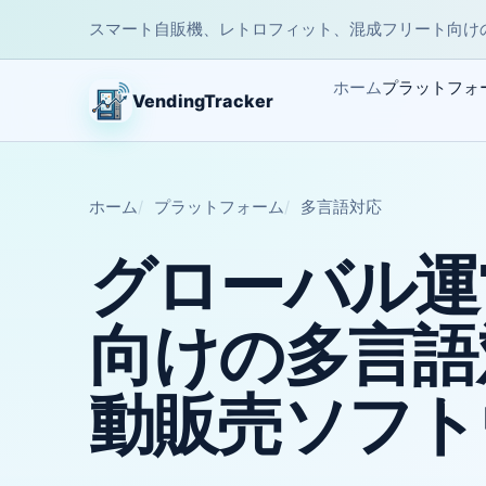
スマート自販機、レトロフィット、混成フリート向け
ホーム
プラットフォ
VendingTracker
ホーム
プラットフォーム
多言語対応
グローバル運
向けの多言語
動販売ソフト