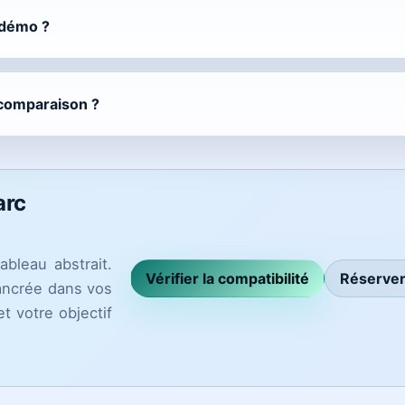
 démo ?
 comparaison ?
arc
ableau abstrait.
Vérifier la compatibilité
Réserver
 ancrée dans vos
t votre objectif