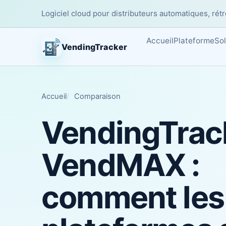
Logiciel cloud pour distributeurs automatiques, rétro
Accueil
Plateforme
Sol
VendingTracker
Accueil
Comparaison
VendingTrac
VendMAX :
comment les