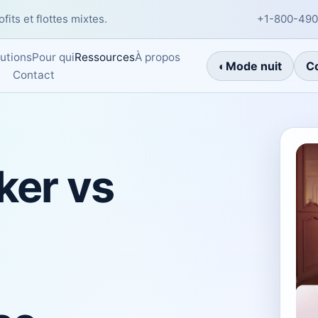
fits et flottes mixtes.
+1-800-490
À propos
utions
Pour qui
Ressources
◐
Mode nuit
C
Contact
ker vs