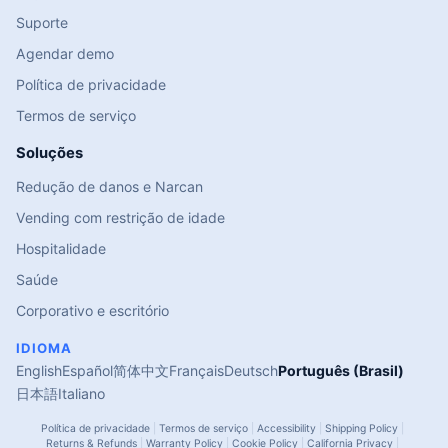
Suporte
Agendar demo
Política de privacidade
Termos de serviço
Soluções
Redução de danos e Narcan
Vending com restrição de idade
Hospitalidade
Saúde
Corporativo e escritório
IDIOMA
English
Español
简体中文
Français
Deutsch
Português (Brasil)
日本語
Italiano
Política de privacidade
|
Termos de serviço
|
Accessibility
|
Shipping Policy
|
Returns & Refunds
|
Warranty Policy
|
Cookie Policy
|
California Privacy
|