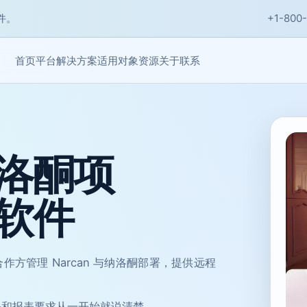
件。
+1-800
首页
关于
联系
平台
解决方案
适用对象
资源
洛酮项
软件
构合作方管理 Narcan 与纳洛酮部署，提供远程
任和报表要求从一开始就说清楚。