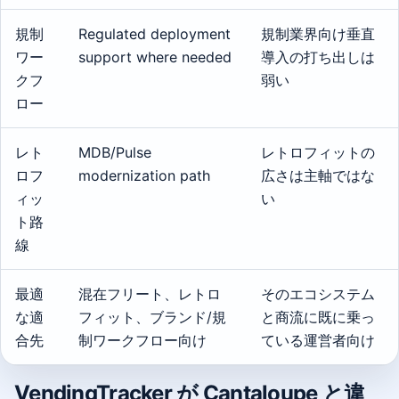
規制
Regulated deployment
規制業界向け垂直
ワー
support where needed
導入の打ち出しは
クフ
弱い
ロー
レト
MDB/Pulse
レトロフィットの
ロフ
modernization path
広さは主軸ではな
ィッ
い
ト路
線
最適
混在フリート、レトロ
そのエコシステム
な適
フィット、ブランド/規
と商流に既に乗っ
合先
制ワークフロー向け
ている運営者向け
VendingTracker が Cantaloupe と違